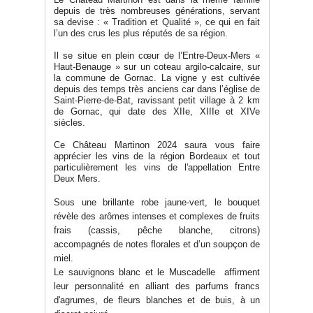
depuis de très nombreuses générations, servant
sa devise : « Tradition et Qualité », ce qui en fait
l’un des crus les plus réputés de sa région.
Il se situe en plein cœur de l’Entre-Deux-Mers «
Haut-Benauge » sur un coteau argilo-calcaire, sur
la commune de Gornac. La vigne y est cultivée
depuis des temps très anciens car dans l’église de
Saint-Pierre-de-Bat, ravissant petit village à 2 km
de Gornac, qui date des XIIe, XIIIe et XIVe
siècles.
Ce Château Martinon 2024 saura vous faire
apprécier les vins de la région Bordeaux et tout
particulièrement les vins de l'appellation Entre
Deux Mers.
Sous une brillante robe jaune-vert, le bouquet
révèle des arômes intenses et complexes de fruits
frais (cassis, pêche blanche, citrons)
accompagnés de notes florales et d’un soupçon de
miel.
Le sauvignons blanc et le Muscadelle affirment
leur personnalité en alliant des parfums francs
d'agrumes, de fleurs blanches et de buis, à un