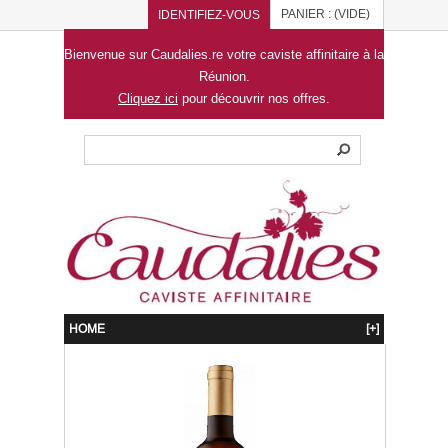
PANIER :
(VIDE)
IDENTIFIEZ-VOUS
Bienvenue sur Caudalies.re votre caviste affinitaire à la
Réunion.
Cliquez ici
pour découvrir nos offres.
HOME
[+]