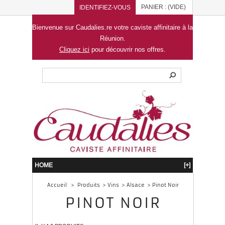
PANIER :
(VIDE)
IDENTIFIEZ-VOUS
Bienvenue sur Caudalies.re votre caviste affinitaire à la
Réunion.
Cliquez ici
pour découvrir nos offres.
HOME
[+]
Accueil
>
Produits
>
Vins
>
Alsace
>
Pinot Noir
PINOT NOIR