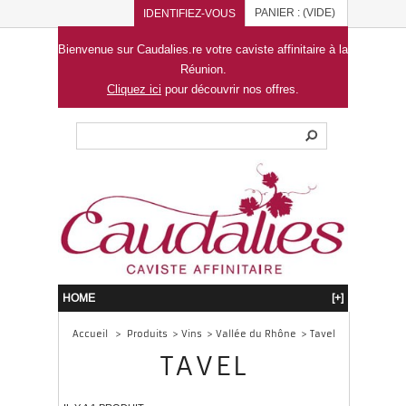
PANIER :
(VIDE)
IDENTIFIEZ-VOUS
Bienvenue sur Caudalies.re votre caviste affinitaire à la
Réunion.
Cliquez ici
pour découvrir nos offres.
HOME
[+]
Accueil
>
Produits
>
Vins
>
Vallée du Rhône
>
Tavel
TAVEL