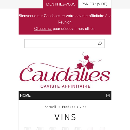
PANIER :
(VIDE)
IDENTIFIEZ-VOUS
Bienvenue sur Caudalies.re votre caviste affinitaire à la
Réunion.
Cliquez ici
pour découvrir nos offres.
HOME
[+]
Accueil
>
Produits
>
Vins
VINS