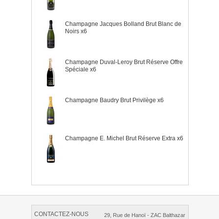
Château Prieuré-Lichine
(2)
Château Sainte-Croix
(7)
Chateau Salettes
(1)
Champagne Jacques Bolland Brut Blanc de
Noirs x6
Chateau Smith Haut-Lafite
(2)
Château Sociando-Mallet
(3)
Château Tour de Yon
(1)
Château Tour Haut-Caussan
Champagne Duval-Leroy Brut Réserve Offre
(1)
Spéciale x6
Château Vaugelas
(2)
Clos de Maro
(2)
D'Arenberg Winery
(2)
Champagne Baudry Brut Privilège x6
Dauvergne & Ranvier
(20)
Domaine Amirault
(1)
Domaine Benjamin TAILLANDIER
(15)
Domaine Capmartin
(10)
Champagne E. Michel Brut Réserve Extra x6
Domaine Cognard
(2)
Domaine de Chatenoy
(5)
Domaine de Chevalier - Famille Bernard
(8)
Domaine de la Bretonnière
(3)
Domaine de la Garance - Pierre Quinonero
(5)
Domaine de la Montagnette
(1)
Domaine de la Noblaie
(6)
Domaine de la Roche Bleue
(8)
CONTACTEZ-NOUS
29, Rue de Hanoï - ZAC Balthazar
Domaine de La Taille aux Loups
(5)