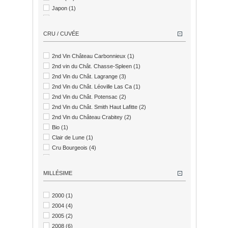
Château Calon Ségur
(4)
Japon
(1)
Château Cantenac-Brown
(1)
Liban
(1)
Château Capendu
(2)
Mexique
(3)
Château Carbonnieux
(3)
CRU / CUVÉE
Portugal
(1)
Château Charmail
(1)
Château Chasse-Spleen
(2)
2nd Vin Château Carbonnieux
(1)
Château Citran
(1)
2nd vin du Chât. Chasse-Spleen
(1)
Château Cos Labory
(1)
2nd Vin du Chât. Lagrange
(3)
Château Crabitey - Vignobles de Butler
(6)
2nd Vin du Chât. Léoville Las Ca
(1)
Château Cru Godard
(1)
2nd Vin du Chât. Potensac
(2)
Château de Malleret
(3)
2nd Vin du Chât. Smith Haut Lafitte
(2)
Château de Marsan
(1)
2nd Vin du Château Crabitey
(2)
Château de Pedesclaux
(1)
Bio
(1)
Château de Santenay
(1)
Clair de Lune
(1)
Château des Crès Ricards
(4)
Cru Bourgeois
(4)
Château du Hureau
(3)
Cru Bourgeois Exceptionnel
(6)
Château du Tertre
(1)
Cru Bourgeois Supérieur
(6)
MILLÉSIME
Château Ducru-Beaucaillou
(1)
Cru Classé
(2)
Château Gazin
(1)
Cuvée d'Exception
(2)
Château Gloria
(3)
2000
(1)
Cuvée des Chesnaies
(2)
Château Grand Puy Lacoste
(3)
2004
(4)
Cuvée Lucien
(2)
Château Gruaud Larose
(1)
2005
(2)
Cuvée Rêve d'Automne
(1)
Château Haut-Marbuzet
(1)
2008
(6)