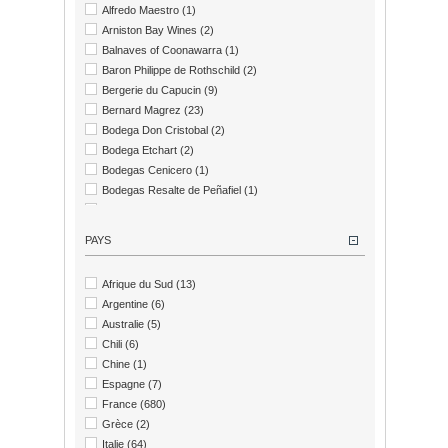
Alfredo Maestro
(1)
Arniston Bay Wines
(2)
Balnaves of Coonawarra
(1)
Baron Philippe de Rothschild
(2)
Bergerie du Capucin
(9)
Bernard Magrez
(23)
Bodega Don Cristobal
(2)
Bodega Etchart
(2)
Bodegas Cenicero
(1)
Bodegas Resalte de Peñafiel
(1)
Bodegas Tobia
(1)
Bovier & Fils
(1)
PAYS
Caleo
(5)
Cantina Zaccagnini
(3)
Afrique du Sud
(13)
Casa Vinicola Botter
(19)
Argentine
(6)
Cave de Gallician
(6)
Australie
(5)
Charles Melton Wines
(1)
Chili
(6)
Château Angélus
(1)
Chine
(1)
Château Belgrave
(1)
Espagne
(7)
Château Branaire-Ducru
(1)
France
(680)
Château Brillette
(2)
Grèce
(2)
Château Brown
(4)
Italie
(64)