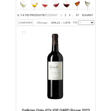
IL Y A 793 PRODUITS.
PRÉCÉDENT
1
2
3
...
67
SUIVANT
TRI
Affichage :
GRILLE
|
LISTE
Gallician Grès d'Or IGP GARD Rouge 2023