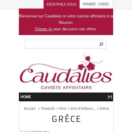
PANIER :
(VIDE)
IDENTIFIEZ-VOUS
Bienvenue sur Caudalies.re votre caviste affinitaire à la
Réunion.
Cliquez ici
pour découvrir nos offres.
HOME
[+]
Accueil
>
Produits
>
Vins
>
Vins d'ailleurs...
>
Grèce
GRÈCE