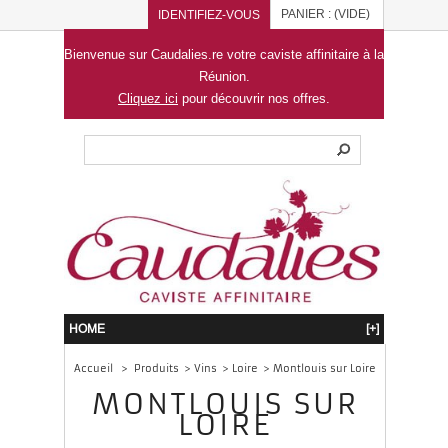
PANIER :
(VIDE)
IDENTIFIEZ-VOUS
Bienvenue sur Caudalies.re votre caviste affinitaire à la
Réunion.
Cliquez ici
pour découvrir nos offres.
HOME
[+]
Accueil
>
Produits
>
Vins
>
Loire
>
Montlouis sur Loire
MONTLOUIS SUR
LOIRE