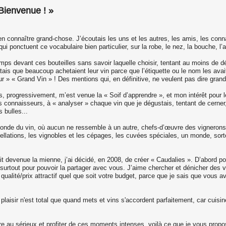
Bienvenue ! »
n connaître grand-chose. J’écoutais les uns et les autres, les amis, les conna
i ponctuent ce vocabulaire bien particulier, sur la robe, le nez, la bouche, l’at
mps devant ces bouteilles sans savoir laquelle choisir, tentant au moins de déchi
tais que beaucoup achetaient leur vin parce que l’étiquette ou le nom les ava
r » « Grand Vin » ! Des mentions qui, en définitive, ne veulent pas dire gran
lors, progressivement, m’est venue la « Soif d’apprendre », et mon intérêt pour
 fins connaisseurs, à « analyser » chaque vin que je dégustais, tentant de cer
 bulles...
monde du vin, où aucun ne ressemble à un autre, chefs-d’œuvre des vigneron
ations, les vignobles et les cépages, les cuvées spéciales, un monde, sorte de
 devenue la mienne, j’ai décidé, en 2008, de créer « Caudalies ». D’abord pou
tout pour pouvoir la partager avec vous. J’aime chercher et dénicher des vin
qualité/prix attractif quel que soit votre budget, parce que je sais que vous av
n plaisir n'est total que quand mets et vins s'accordent parfaitement, car cuisi
e au sérieux et profiter de ces moments intenses, voilà ce que je vous propos