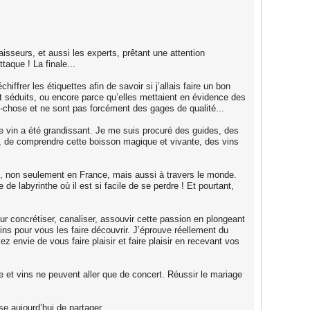
isseurs, et aussi les experts, prêtant une attention
taque ! La finale...
ffrer les étiquettes afin de savoir si j’allais faire un bon
it séduits, ou encore parce qu’elles mettaient en évidence des
d-chose et ne sont pas forcément des gages de qualité...
 le vin a été grandissant. Je me suis procuré des guides, des
ner, de comprendre cette boisson magique et vivante, des vins
s, non seulement en France, mais aussi à travers le monde.
 labyrinthe où il est si facile de se perdre ! Et pourtant,
r concrétiser, canaliser, assouvir cette passion en plongeant
s pour vous les faire découvrir. J’éprouve réellement du
ez envie de vous faire plaisir et faire plaisir en recevant vos
ne et vins ne peuvent aller que de concert. Réussir le mariage
e aujourd’hui de partager.