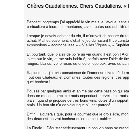
Chères Caudaliennes, Chers Caudaliens, « 
Pendant longtemps j’ai apprécié le vin mais je l’avoue, sans e
particulière à leurs commentaires, avec toutes ces subtilités qu
Lorsque je devais acheter du vin, il m’arrivait de passer du te
achat. Malheureusement, c’était le jeu du hasard !! Je consta
expressions « accrocheuses » « Vieilles Vignes », « Supérieu
Et pourtant, quel plaisir de boire un vin quand il est bon ! A
livres sur le vin, et me suis habitué, parfois avec l’aide de
rouges, blancs, voire rosés ou encore liquoreux, avec ou sans
Rapidement, j’ai pris conscience de l’immense diversité du 
Tout ces Châteaux et Domaines, toutes ces régions, ces appell
quel bonheur !
Poussé par quelques amis et animé par cette passion qui était
dans ce monde complexe mais cependant merveilleux, mais sur
plaisir quand je propose de très bons vins, dotés d’un rapport 
amis. Un bon vin n’a de valeur que s’il est partagé !
Enfin, j’ajouterais que, pour le gourmet que je crois être, mo
des deux est un vrai bonheur qu’on ne peut oublier...
La Finale... Déguster sérieusement un bon vin sans se prendr