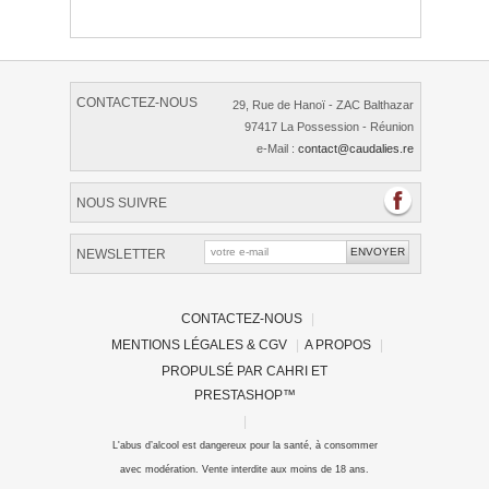
CONTACTEZ-NOUS
29, Rue de Hanoï - ZAC Balthazar
97417 La Possession - Réunion
e-Mail :
contact@caudalies.re
NOUS SUIVRE
NEWSLETTER
CONTACTEZ-NOUS
|
MENTIONS LÉGALES & CGV
|
A PROPOS
|
PROPULSÉ PAR
CAHRI
ET
PRESTASHOP
™
|
L'abus d’alcool est dangereux pour la santé, à consommer
avec modération. Vente interdite aux moins de 18 ans.