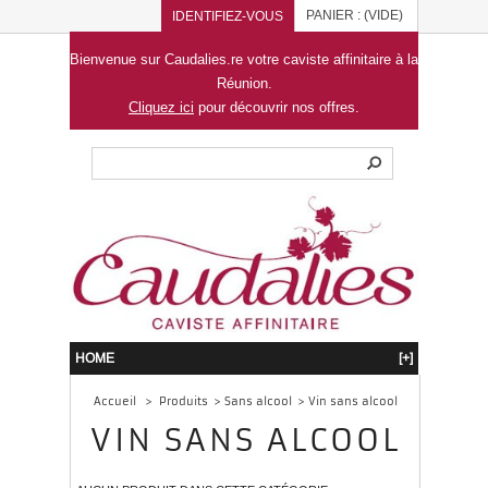
PANIER :
(VIDE)
IDENTIFIEZ-VOUS
Bienvenue sur Caudalies.re votre caviste affinitaire à la
Réunion.
Cliquez ici
pour découvrir nos offres.
HOME
[+]
Accueil
>
Produits
>
Sans alcool
>
Vin sans alcool
VIN SANS ALCOOL