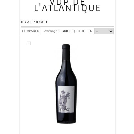
VDP DE
L'ATLANTIQUE
IL Y A 1 PRODUIT.
Affichage :
GRILLE
|
LISTE
TRI