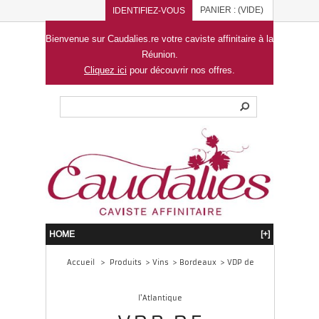
PANIER :
(VIDE)
IDENTIFIEZ-VOUS
Bienvenue sur Caudalies.re votre caviste affinitaire à la
Réunion.
Cliquez ici
pour découvrir nos offres.
HOME
[+]
Accueil
>
Produits
>
Vins
>
Bordeaux
>
VDP de
l'Atlantique