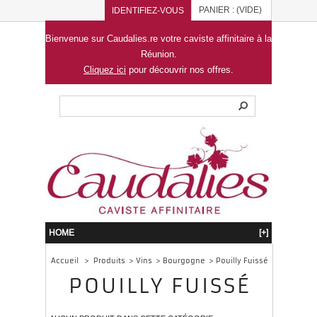
PANIER :
(VIDE)
IDENTIFIEZ-VOUS
Bienvenue sur Caudalies.re votre caviste affinitaire à la
Réunion.
Cliquez ici
pour découvrir nos offres.
HOME
[+]
Accueil
>
Produits
>
Vins
>
Bourgogne
>
Pouilly Fuissé
POUILLY FUISSÉ