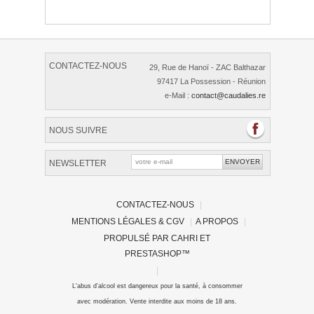
CONTACTEZ-NOUS
29, Rue de Hanoï - ZAC Balthazar
97417 La Possession - Réunion
e-Mail :
contact@caudalies.re
NOUS SUIVRE
NEWSLETTER
CONTACTEZ-NOUS
|
MENTIONS LÉGALES & CGV
|
A PROPOS
|
PROPULSÉ PAR
CAHRI
ET
PRESTASHOP
™
|
L'abus d’alcool est dangereux pour la santé, à consommer
avec modération. Vente interdite aux moins de 18 ans.