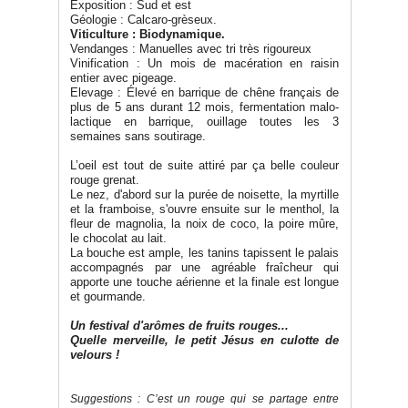
Exposition : Sud et est
Géologie : Calcaro-grèseux.
Viticulture : Biodynamique.
Vendanges : Manuelles avec tri très rigoureux
Vinification : Un mois de macération en raisin
entier avec pigeage.
Elevage : Élevé en barrique de chêne français de
plus de 5 ans durant 12 mois, fermentation malo-
lactique en barrique, ouillage toutes les 3
semaines sans soutirage.
L’oeil est tout de suite attiré par ça belle couleur
rouge grenat.
Le nez, d'abord sur la purée de noisette, la myrtille
et la framboise, s'ouvre ensuite sur le menthol, la
fleur de magnolia, la noix de coco, la poire mûre,
le chocolat au lait.
La bouche est ample, les tanins tapissent le palais
accompagnés par une agréable fraîcheur qui
apporte une touche aérienne et la finale est longue
et gourmande.
Un festival d'arômes de fruits rouges...
Quelle merveille, le petit Jésus en culotte de
velours !
Suggestions : C’est un rouge qui se partage entre