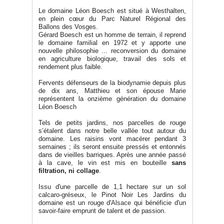
Le domaine Léon Boesch est situé à Westhalten,
en plein cœur du Parc Naturel Régional des
Ballons des Vosges.
Gérard Boesch est un homme de terrain, il reprend
le domaine familial en 1972 et y apporte une
nouvelle philosophie ... reconversion du domaine
en agriculture biologique, travail des sols et
rendement plus faible.
Fervents défenseurs de la biodynamie depuis plus
de dix ans, Matthieu et son épouse Marie
représentent la onzième génération du domaine
Léon Boesch
Tels de petits jardins, nos parcelles de rouge
s’étalent dans notre belle vallée tout autour du
domaine. Les raisins vont macérer pendant 3
semaines ; ils seront ensuite pressés et entonnés
dans de vieilles barriques. Après une année passé
à la cave, le vin est mis en bouteille
sans
filtration, ni collage
.
Issu d'une parcelle de 1,1 hectare sur un sol
calcaro-gréseux, le Pinot Noir Les Jardins du
domaine est un rouge d'
Alsace
qui bénéficie d'un
savoir-faire emprunt de talent et de passion.