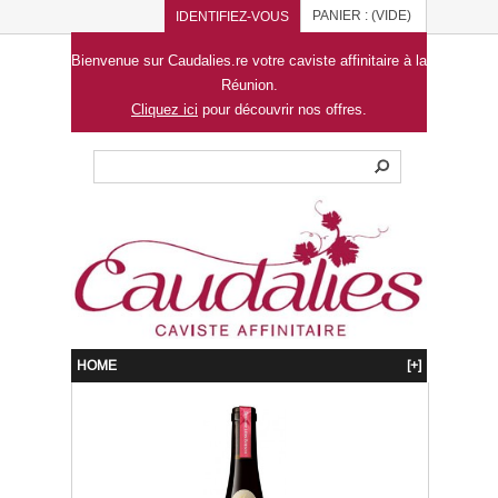
PANIER :
(VIDE)
IDENTIFIEZ-VOUS
Bienvenue sur Caudalies.re votre caviste affinitaire à la
Réunion.
Cliquez ici
pour découvrir nos offres.
HOME
[+]