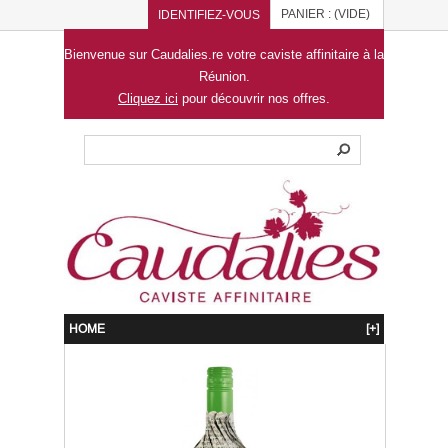
PANIER :
(VIDE)
IDENTIFIEZ-VOUS
Bienvenue sur Caudalies.re votre caviste affinitaire à la
Réunion.
Cliquez ici
pour découvrir nos offres.
HOME
[+]